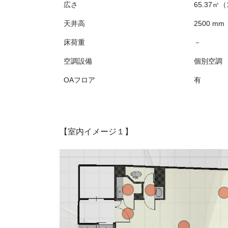
広さ
65.37㎡（
天井高
2500 mm
床荷重
－
空調設備
個別空調
OAフロア
有
【室内イメージ１】