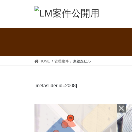
コ
ナ
ン
ビ
テ
ゲ
ン
ー
ツ
シ
へ
ョ
ス
ン
キ
に
ッ
移
HOME
管理物件
東銀座ビル
プ
動
[metaslider id=2008]