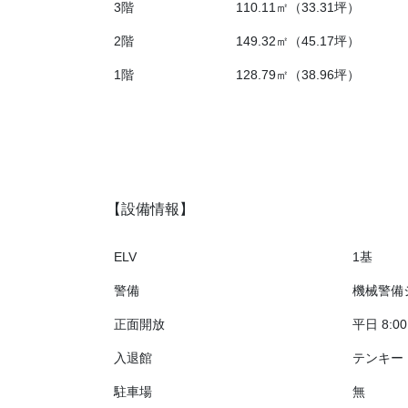
3階
110.11㎡（33.31坪）
2階
149.32㎡（45.17坪）
1階
128.79㎡（38.96坪）
【設備情報】
ELV
1基
警備
機械警備
正面開放
平日 8:00
入退館
テンキー
駐車場
無