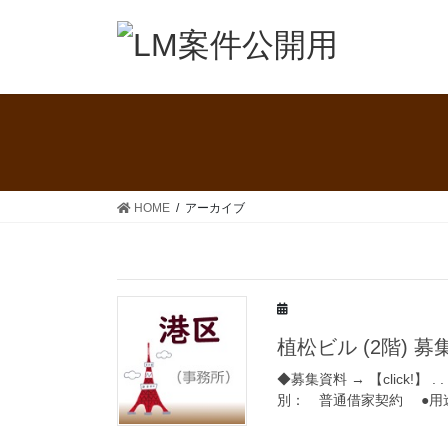
コ
ナ
ン
ビ
テ
ゲ
ン
ー
ツ
シ
へ
ョ
ス
ン
キ
に
ッ
移
HOME
アーカイブ
プ
動
植松ビル (2階) 
◆募集資料 → 【click!】 . .
別： 普通借家契約 ●用途： 事務