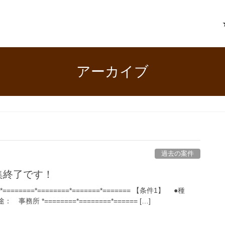
アーカイブ
過去の案件
募集終了です！
 *========*========*=======*======= 【条件1】 ●種
所 *========*========*====== […]