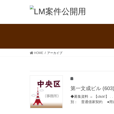
コ
ナ
ン
ビ
テ
ゲ
ン
ー
ツ
シ
へ
ョ
ス
ン
キ
に
ッ
移
HOME
アーカイブ
プ
動
第一文成ビル (60
◆募集資料 → 【click!】 . .
別： 普通借家契約 ●用途： 事務