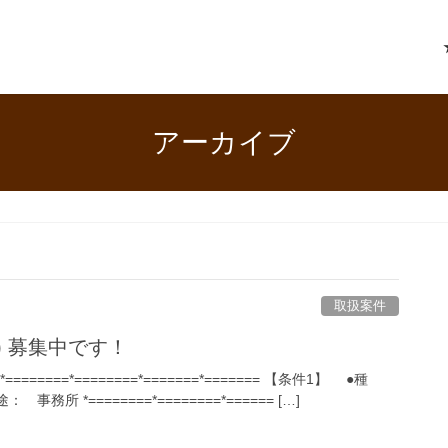
アーカイブ
取扱案件
3) 募集中です！
 *========*========*=======*======= 【条件1】 ●種
所 *========*========*====== […]