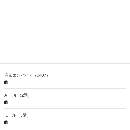
ニュー新橋ビル（2階241号室）
SPS（3階 ）
麻布エンパイア（0306）
麻布エンパイア（0407）
ATビル（2階）
ISビル（5階）