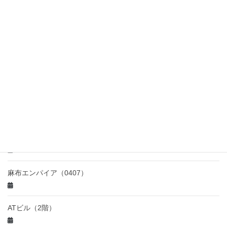
第6矢木ビル（1階）
ニュー新橋ビル（2階241号室）
SPS（3階 ）
麻布エンパイア（0306）
麻布エンパイア（0407）
ATビル（2階）