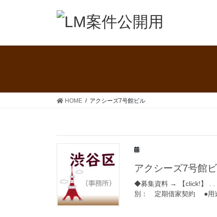
コ
ナ
ン
ビ
テ
ゲ
ン
ー
ツ
シ
へ
ョ
ス
ン
キ
に
ッ
移
HOME
アクシーズ7号館ビル
プ
動
アクシーズ7号館ビル
◆募集資料 → 【click!】 . .
別： 定期借家契約 ●用途： 事務