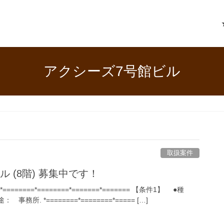
アクシーズ7号館ビル
取扱案件
 (8階) 募集中です！
 *========*========*=======*======= 【条件1】 ●種
所. *========*========*===== […]